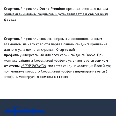
Стартовый профиль Docke Premium
предназначен для начала
обшивки виниловым сайдингом и устанавливается
в самом низу
фасада.
Стартовый профиль
является первым и основополагающим
элементом, на него крепится первая панель сайдинга,крепление
данного узла является скрытым.
Стартовый
профиль
универсальный для всех серий сайдинга Docke .При
монтаже сайдинга
Стартовый профиль
устанавливается
замком
от стены,
ИСКЛЮЧЕНИЕМ
является сайдинг коллекции Блок-Хаус,
при монтаже которого
Стартовый профиль
переворачивается (
профиль монтируется
замком к стене
).