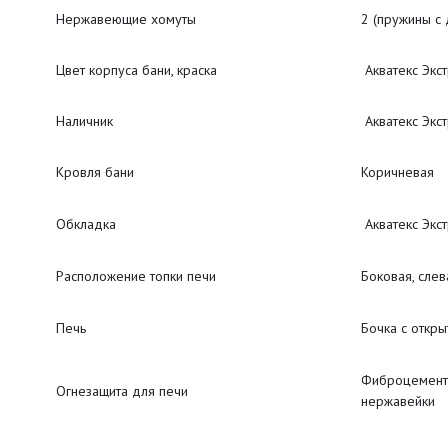
Нержавеющие хомуты
2 (пружины с 
Цвет корпуса бани, краска
Акватекс Экс
Наличник
Акватекс Экс
Кровля бани
Коричневая
Обкладка
Акватекс Экс
Расположение топки печи
Боковая, слев
Печь
Бочка с откр
Фиброцемент 
Огнезащита для печи
нержавейки