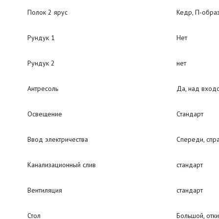
Полок 2 ярус
Кедр, П-обра
Рундук 1
Нет
Рундук 2
нет
Антресоль
Да, над вход
Освещение
Стандарт
Ввод электричества
Спереди, спр
Канализационный слив
стандарт
Вентиляция
стандарт
Стол
Большой, отк